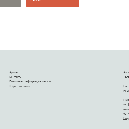
Архив
Адр
Контакты
Теле
Политика конфиденциальности
Обратная связь
Поч
Респ
На 
(ин
сис
сет
Под