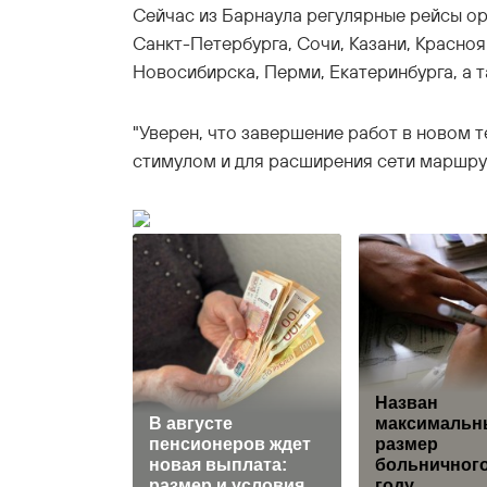
Сейчас из Барнаула регулярные рейсы о
Санкт-Петербурга, Сочи, Казани, Красноя
Новосибирска, Перми, Екатеринбурга, а т
"Уверен, что завершение работ в новом 
стимулом и для расширения сети маршруто
Назван
В августе
максимальн
пенсионеров ждет
размер
новая выплата:
больничного
размер и условия
году