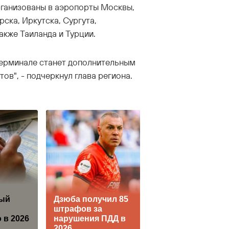
рганизованы в аэропорты Москвы,
рска, Иркутска, Сургута,
акже Таиланда и Турции.
терминале станет дополнительным
в", - подчеркнул глава региона.
ый
Дзюба получил 85
Фесенко: НАТО 
штрафов за
упадке, Киеву
 в 2026
нарушения ПДД в
нужен другой
2026
вариант