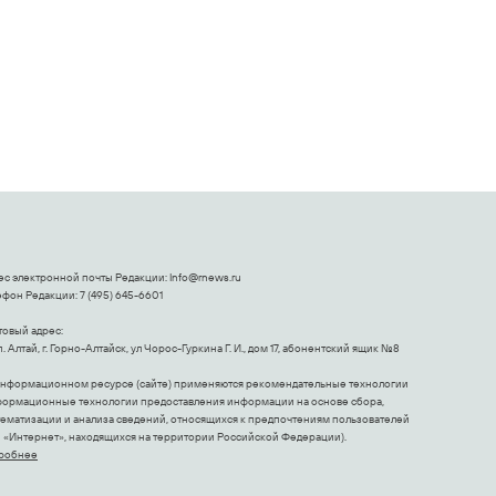
ес электронной почты Редакции:
Info@rnews.ru
фон Редакции: 7 (495) 645-6601
товый адрес:
. Алтай, г. Горно-Алтайск, ул Чорос-Гуркина Г. И., дом 17, абонентский ящик №8
информационном ресурсе (сайте) применяются рекомендательные технологии
формационные технологии предоставления информации на основе сбора,
тематизации и анализа сведений, относящихся к предпочтениям пользователей
и «Интернет», находящихся на территории Российской Федерации).
робнее