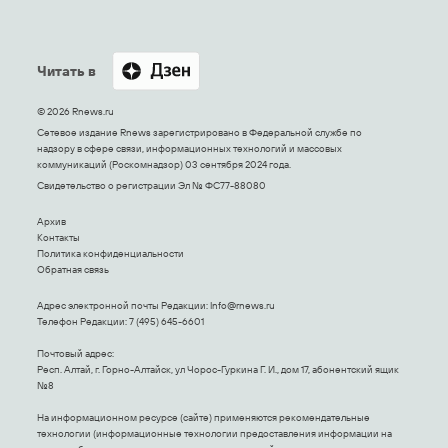
Читать в
© 2026 Rnews.ru
Сетевое издание Rnews зарегистрировано в Федеральной службе по
надзору в сфере связи, информационных технологий и массовых
коммуникаций (Роскомнадзор) 03 сентября 2024 года.
Свидетельство о регистрации Эл № ФС77-88080
Архив
Контакты
Политика конфиденциальности
Обратная связь
Адрес электронной почты Редакции:
Info@rnews.ru
Телефон Редакции: 7 (495) 645-6601
Почтовый адрес:
Респ. Алтай, г. Горно-Алтайск, ул Чорос-Гуркина Г. И., дом 17, абонентский ящик
№8
На информационном ресурсе (сайте) применяются рекомендательные
технологии (информационные технологии предоставления информации на