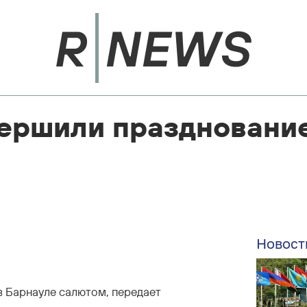
вершили праздновани
Новост
 Барнауле салютом, передает