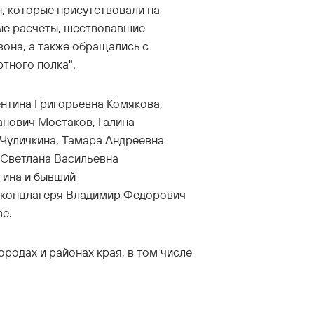
, которые присутствовали на
ые расчеты, шествовавшие
она, а также обращались с
тного полка".
ентина Григорьевна Комякова,
анович Мостаков, Галина
Чуличкина, Тамара Андреевна
 Светлана Васильевна
гина и бывший
 концлагеря Владимир Федорович
ве.
родах и районах края, в том числе