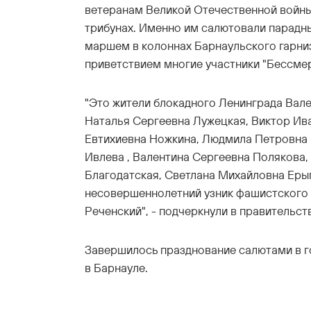
ветеранам Великой Отечественной войны
трибунах. Именно им салютовали парадн
маршем в колоннах Барнаульского гарниз
приветствием многие участники "Бессмер
"Это жители блокадного Ленинграда Вал
Наталья Сергеевна Лужецкая, Виктор Ив
Евтихиевна Ножкина, Людмила Петровна 
Ивлева , Валентина Сергеевна Полякова,
Благодатская, Светлана Михайловна Еры
несовершеннолетний узник фашистского
Реченский", - подчеркнули в правительст
Завершилось празднование салютами в го
в Барнауле.