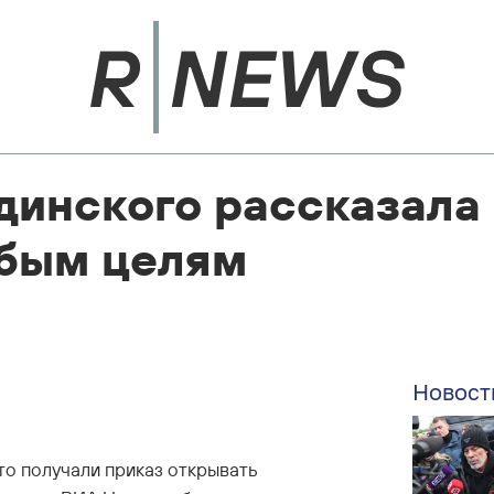
динского рассказала 
юбым целям
Новост
то получали приказ открывать