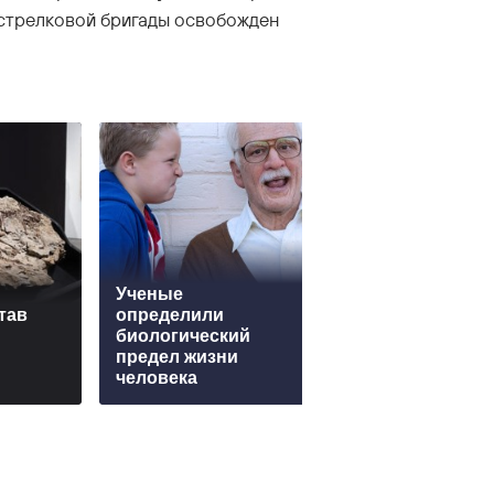
острелковой бригады освобожден
Ученые
тав
определили
Трамп угрожает
биологический
тюрьмой: нехва
предел жизни
ракет ослабляет
человека
могущество СШ