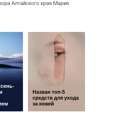
ора Алтайского края Мария
сень-
Сбылась мечта
и
Назван топ-5
Ивана Янковско
средств для ухода
сниматься с Юр
ием
за кожей
Борисовым