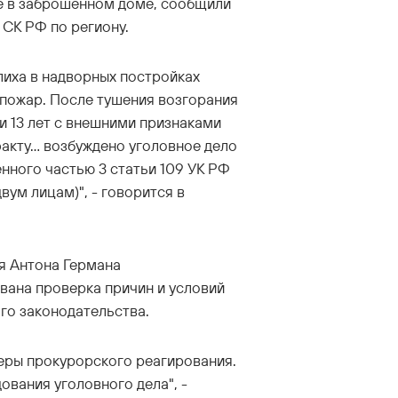
аре в заброшенном доме, сообщили
СК РФ по региону.
лиха в надворных постройках
пожар. После тушения возгорания
и 13 лет с внешними признаками
факту… возбуждено уголовное дело
нного частью 3 статьи 109 УК РФ
ум лицам)", - говорится в
я Антона Германа
вана проверка причин и условий
го законодательства.
меры прокурорского реагирования.
ования уголовного дела", -