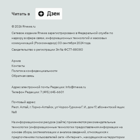
Читать в
© 2026 Rnews.ru
Сетевое издание Rnews зарегистрировано в Федеральной службе по
надзору в сфере связи, информационных технологий и массовых
коммуникаций (Роскомнадзор) 03 сентября 2024 года.
Свидетельство о регистрации Эл № ФС77-88080
Архив
Контакты
Политика конфиденциальности
Обратная связь
Адрес электронной почты Редакции:
Info@rnews.ru
Телефон Редакции: 7 (495) 645-6601
Почтовый адрес:
Респ. Алтай, г. Горно-Алтайск, ул Чорос-Гуркина Г. И., дом 17, абонентский ящик
№8
На информационном ресурсе (сайте) применяются рекомендательные
технологии (информационные технологии предоставления информации на
основе сбора, систематизации и анализа сведений, относящихся к
предпочтениям пользователей сети «Интернет», находящихся на территории