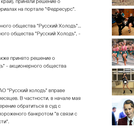
 край), приняли решение о
риалах на портале "Федресурс".
ного общества "Русский Холодъ"…
ого общества "Русский Холодъ", -
акже принято решение о
дъ" - акционерного общества
АО "Русский холодъ" вправе
месяцев. В частности, в начале мая
ерение обратиться в суд с
мороженого банкротом "в связи с
ти".