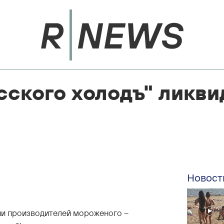
сского холодъ" ликв
Новост
ии производителей мороженого –